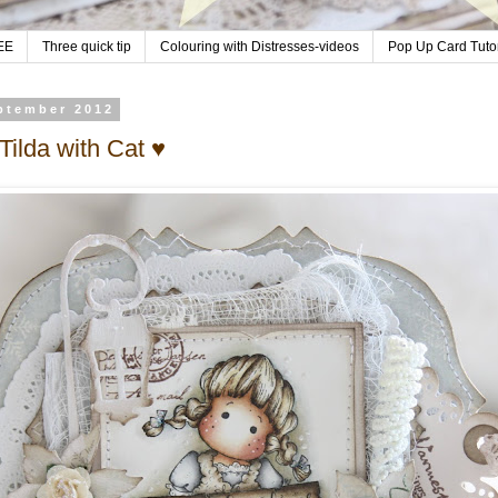
TEE
Three quick tip
Colouring with Distresses-videos
Pop Up Card Tutor
eptember 2012
Tilda with Cat ♥