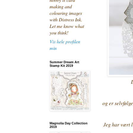
making and
colouring images
with Distress Ink.
Let me know what
you think!
Vis hele profilen
min
Summer Dream Art
Stamp Kit 2019
D
og er selvfølg
Jeg har vært l
Magnolia Day Collection
2019