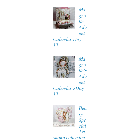
Ma
gno
lia
Adv
ent
Calendar Day
13
Ma
gno
lia's
Adv
ent
Calendar #Day
13
Bea
ry
Spe
cial
Art
stamp collection