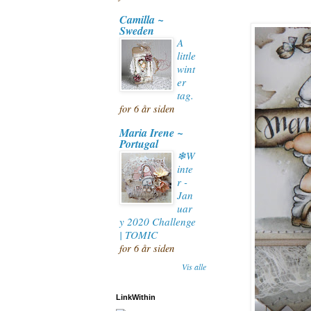
Camilla ~
Sweden
A
little
wint
er
tag.
for 6 år siden
Maria Irene ~
Portugal
❄W
inte
r -
Jan
uar
y 2020 Challenge
| TOMIC
for 6 år siden
Vis alle
LinkWithin