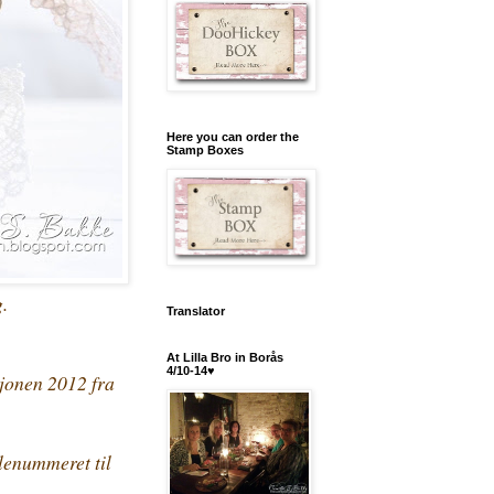
Here you can order the
Stamp Boxes
g.
Translator
At Lilla Bro in Borås
4/10-14♥
sjonen 2012 fra
ulenummeret til