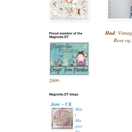
Hud
: Vintag
Proud member of the
Magnolia DT
Rose og 
2009 -
Magnolia DT blogs
Jane ~ UK
Min
i
Ma
gno
lia