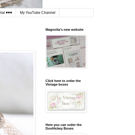
ial ♥♥♥
My YouTube Channel
Magnolia's new website
Click here to order the
Vintage boxes
Here you can order the
DooHickey Boxes