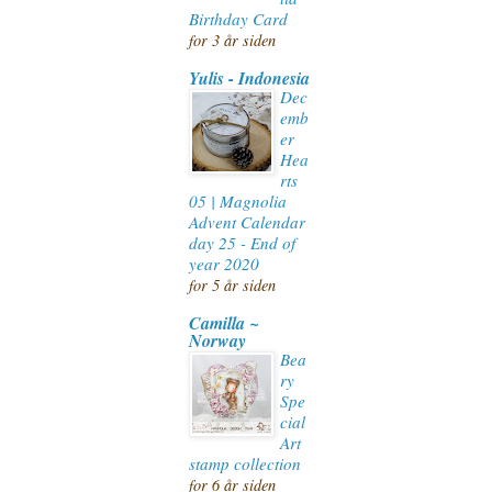
Birthday Card
for 3 år siden
Yulis - Indonesia
Dec
emb
er
Hea
rts
05 | Magnolia
Advent Calendar
day 25 - End of
year 2020
for 5 år siden
Camilla ~
Norway
Bea
ry
Spe
cial
Art
stamp collection
for 6 år siden