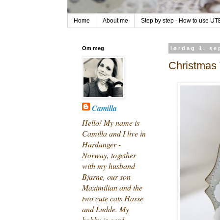
Home
About me
Step by step - How to use U
Om meg
lørdag 1. s
Christmas 
Camilla
Hello! My name is
Camilla and I live in
Hardanger -
Norway, together
with my husband
Bjarne, our son
Maximilian and the
two cute cats Hasse
and Ludde. My
hobby is card