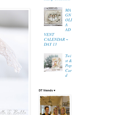
MA
GN
OLI
A
AD
VENT
CALENDAR ~
DAY 13
Twi
st &
Pop
Car
d
DT friends ♥