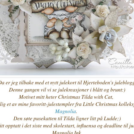
a er jeg tilbake med et nytt julekort til Hjerteboden's juleblog
Denne gangen vil vi se julekreasjoner i blått og brunt:)
Motivet mitt heter
Christmas Tilda with Cat,
elig et av mine favoritt-julestempler fra Little Christmas kollek
Magnolia
.
Den søte pusekatten til Tilda ligner litt på Ludde;)
itt opptatt i det siste med skolestart, influensa og deadline til j
Magnolia Ink.