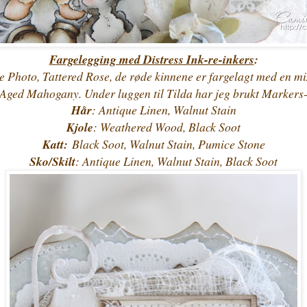
Fargelegging med Distress Ink-re-inkers
:
e Photo, Tattered Rose, de røde kinnene er fargelagt med en mi
Aged Mahogany. Under luggen til Tilda har jeg brukt Markers
Hår
: Antique Linen, Walnut Stain
Kjole
: Weathered Wood, Black Soot
Katt:
Black Soot, Walnut Stain, Pumice Stone
Sko/Skilt
: Antique Linen, Walnut Stain, Black Soot